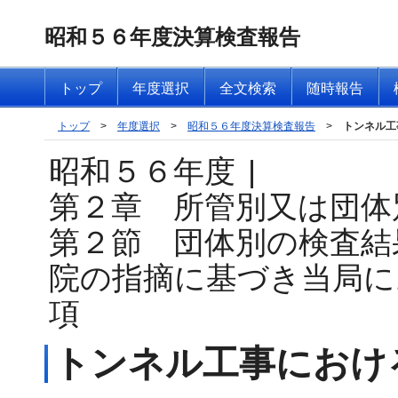
昭和５６年度決算検査報告
トップ
年度選択
全文検索
随時報告
トップ
>
年度選択
>
昭和５６年度決算検査報告
>
トンネル工
昭和５６年度
|
第２章 所管別又は団体
第２節 団体別の検査結
院の指摘に基づき当局に
項
トンネル工事におけ