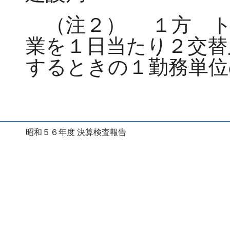
（注２）
１方 ト
業を１日当たり２交替
するときの１勤務単位
昭和５６年度 決算検査報告