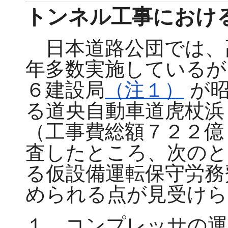
トンネル工事におけ
日本道路公団では、
年多数実施しているが
６建設局
（注１）
が昭
る道央自動車道虎杖浜
（工事費総額７２２億
査したところ、次のと
る仮設備運転保守労務
められる点が見受けら
１ コンプレッサの運