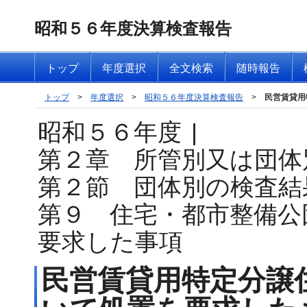
昭和５６年度決算検査報告
トップ
年度選択
全文検索
随時報告
トップ
>
年度選択
>
昭和５６年度決算検査報告
>
民営賃貸用
昭和５６年度
|
第２章 所管別又は団体
第２節 団体別の検査結
第９ 住宅・都市整備公
要求した事項
民営賃貸用特定分譲