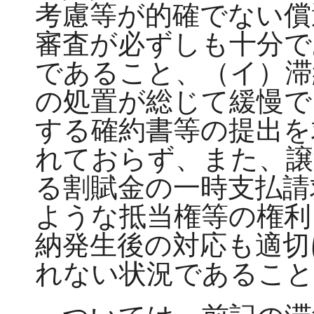
考慮等が的確でない償
審査が必ずしも十分で
であること、（イ）滞
の処置が総じて緩慢で
する確約書等の提出を
れておらず、また、譲
る割賦金の一時支払請
ような抵当権等の権利
納発生後の対応も適切
れない状況であること