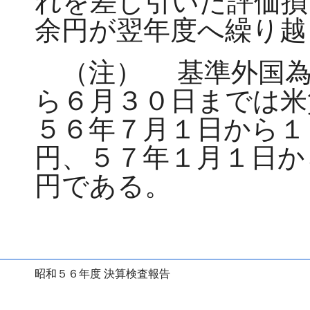
れを差し引いた評価損
余円が翌年度へ繰り越
（注）
基準外国為
ら６月３０日までは米
５６年７月１日から１
円、５７年１月１日か
円である。
昭和５６年度 決算検査報告