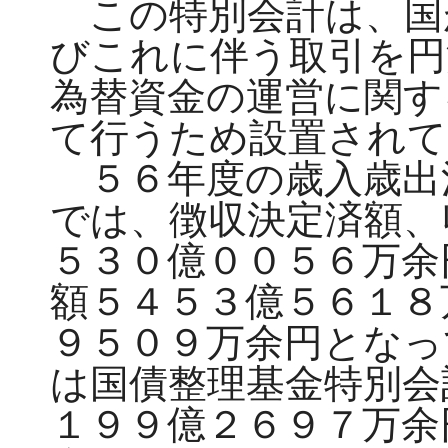
この特別会計は、国
びこれに伴う取引を円
為替資金の運営に関す
て行うため設置されて
５６年度の歳入歳出
では、徴収決定済額、
５３０億００５６万余
額５４５３億５６１８
９５０９万余円となっ
は国債整理基金特別会
１９９億２６９７万余