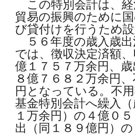
この特別会計は、経
貿易の振興のために国
び貸付けを行うため設
５６年度の歳入歳出
では、徴収決定済額、
億１７５７万余円、歳
８億７６８２万余円、
円となっている。不用
基金特別会計へ繰入（
１万余円）の４億０５
出（同１８９億円）の