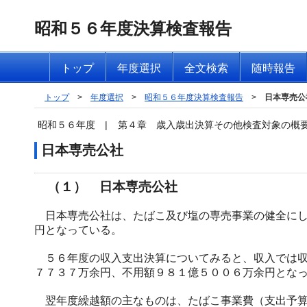
昭和５６年度決算検査報告
トップ
年度選択
全文検索
随時報告
トップ
>
年度選択
>
昭和５６年度決算検査報告
>
日本専売公
昭和５６年度
|
第４章 歳入歳出決算その他検査対象の概
日本専売公社
（１） 日本専売公社
日本専売公社は、たばこ及び塩の専売事業の健全にし
円となっている。
５６年度の収入支出決算についてみると、収入では収
７７３７万余円、不用額９８１億５００６万余円とな
翌年度繰越額の主なものは、たばこ事業費（支出予算