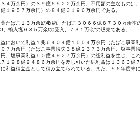
０３４万余円）の３９億６５２２万余円、不用額の主なものは
６億１９５７万余円）の８４億３１９６万余円である。
葉たばこ１３万余tの収納、たばこ３０６６億８７３０万余本
t、輸入塩６３５万余tの受入、７３１万余tの販売である。
益において利益１兆６４０４億１５５４万余円（たばこ事業利
５０７万余円（たばこ事業損失３８億２３７３万余円、塩事業
余円、塩事業利益５０億４９２７万余円）の総利益を生じ、こ
税７１９８億９４８６万余円を差し引いた純利益は１３６３億
度に利益積立金として積み立てられている。また、５６年度末