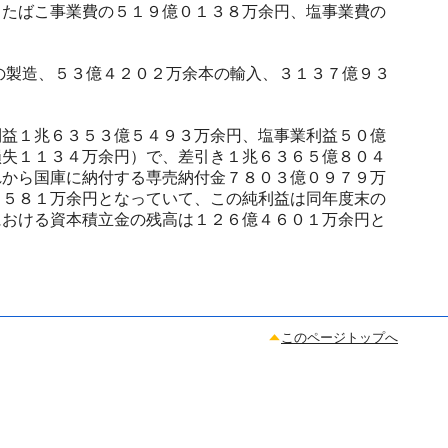
、たばこ事業費の５１９億０１３８万余円、塩事業費の
の製造、５３億４２０２万余本の輸入、３１３７億９３
益１兆６３５３億５４９３万余円、塩事業利益５０億
損失１１３４万余円）で、差引き１兆６３６５億８０４
れから国庫に納付する専売納付金７８０３億０９７９万
７５８１万余円となっていて、この純利益は同年度末の
における資本積立金の残高は１２６億４６０１万余円と
このページトップへ