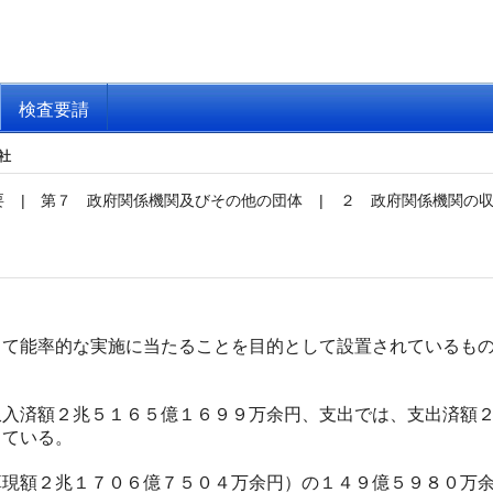
検査要請
社
要
|
第７ 政府関係機関及びその他の団体
|
２ 政府関係機関の
て能率的な実施に当たることを目的として設置されているもの
入済額２兆５１６５億１６９９万余円、支出では、支出済額２
っている。
現額２兆１７０６億７５０４万余円）の１４９億５９８０万余