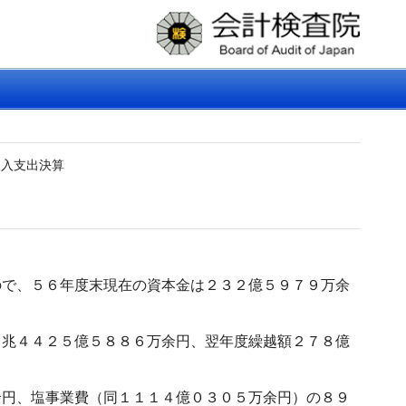
収入支出決算
で、５６年度末現在の資本金は２３２億５９７９万余
兆４４２５億５８８６万余円、翌年度繰越額２７８億
円、塩事業費（同１１１４億０３０５万余円）の８９