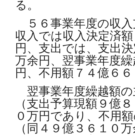
る。
５６事業年度の収入
収入では収入決定済額
円、支出では、支出決
万余円、翌事業年度繰
円、不用額７４億６６
翌事業年度繰越額の
（支出予算現額９億８
０万円であり、不用額
（同４９億３６１０万