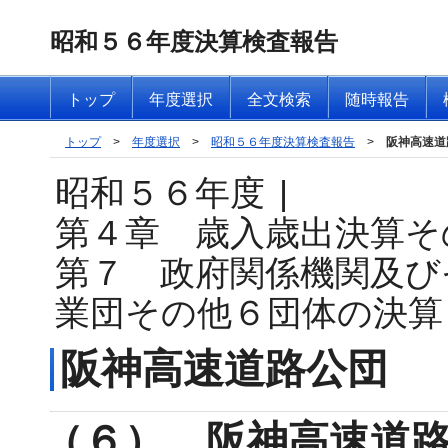
昭和５６年度決算検査報告
トップ
年度選択
全文検索
随時報告
トップ
>
年度選択
>
昭和５６年度決算検査報告
>
阪神高速道
昭和５６年度
|
第４章 歳入歳出決算そ
第７ 政府関係機関及び
業団その他６団体の決算
阪神高速道路公団
（６） 阪神高速道