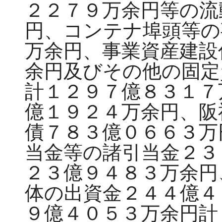
２２７９万余円等の流
円、コンテナ埠頭等の
万余円、事業資産建設
余円及びその他の固定
計１２９７億８３１７
億１９２４万余円、阪
債７８３億０６６３万
当金等の諸引当金２３
２３億９４８３万余円
体の出資金２４４億４
９億４０５３万余円計