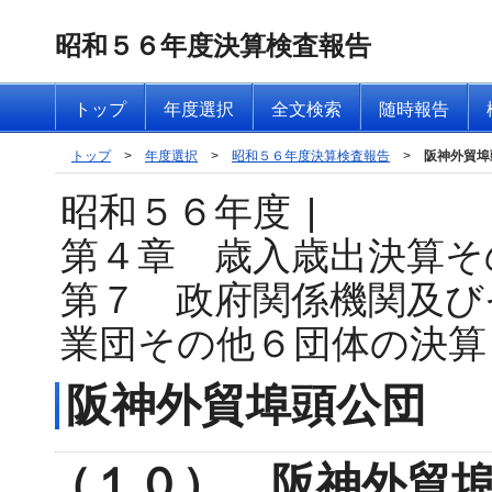
昭和５６年度決算検査報告
トップ
年度選択
全文検索
随時報告
トップ
>
年度選択
>
昭和５６年度決算検査報告
>
阪神外貿埠
昭和５６年度
|
第４章 歳入歳出決算そ
第７ 政府関係機関及び
業団その他６団体の決算
阪神外貿埠頭公団
（１０） 阪神外貿