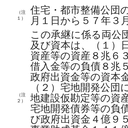
住宅・都市整備公団
（注
月１日から５７年３
１）
この承継に係る両公
及び資本は、（１）
資産等の資産８兆６
借入金等の負債８兆
政府出資金等の資本
（２）宅地開発公団
（注
地建設仮勘定等の資
２）
宅地開発債券等の負
び政府出資金４億９