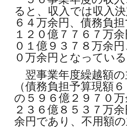
ると、収入では収入決
６４万余円、債務負担
１２０億７７６７万余
０１億９３７８万余円
０万余円となっている
翌事業年度繰越額の
（債務負担予算現額６
の５９６億２９７０万
２３６億８５３７万余
余円であり、不用額の