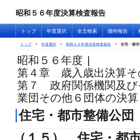
昭和５６年度決算検査報告
トップ
年度選択
全文検索
随時報告
トップ
>
年度選択
>
昭和５６年度決算検査報告
>
住宅・都市
昭和５６年度
|
第４章 歳入歳出決算そ
第７ 政府関係機関及び
業団その他６団体の決算
住宅・都市整備公団
（１５） 住宅・都