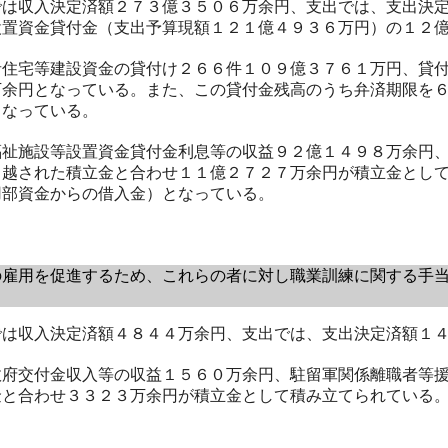
は収入決定済額２７３億３５０６万余円、支出では、支出決定
設置資金貸付金（支出予算現額１２１億４９３６万円）の１２
住宅等建設資金の貸付け２６６件１０９億３７６１万円、貸付
万余円となっている。また、この貸付金残高のうち弁済期限を
となっている。
祉施設等設置資金貸付金利息等の収益９２億１４９８万余円、
り越された積立金と合わせ１１億２７２７万余円が積立金とし
用部資金からの借入金）となっている。
雇用を促進するため、これらの者に対し職業訓練に関する手当
は収入決定済額４８４４万余円、支出では、支出決定済額１４
府交付金収入等の収益１５６０万余円、駐留軍関係離職者等援
金と合わせ３３２３万余円が積立金として積み立てられている