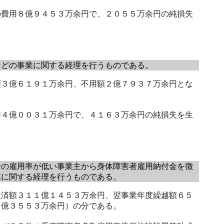
費用８億９４５３万余円で、２０５５万余円の純損失
どの事業に関する経理を行うものである。
３億６１９１万余円、不用額２億７９３７万余円とな
４億００３１万余円で、４１６３万余円の純損失を生
の雇用率が低い事業主から身体障害者雇用納付金を徴
業に関する経理を行うものである。
済額３１１億１４５３万余円、翌事業年度繰越額６５
１億３５５３万余円）の分である。