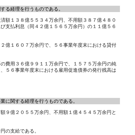
する経理を行うものである。
済額１３８億５５３４万余円、不用額３８７億４８０
及び支払利息（同４２億１５６５万余円）の１１億５６
２億１６０７万余円で、５６事業年度末における貸付
の費用３６億９９１１万余円で、１５７５万余円の純
た、５６事業年度末における雇用促進債券の発行残高は
業に関する経理を行うものである。
額９億２０５５万余円、不用額１億４５４５万余円と
円の支給である。