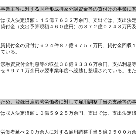
事業主等に対する財産形成持家分譲資金等の貸付けの事業に関
は収入決定済額１４５億７６３２万余円、支出では、支出決定
資貸付金（支出予算現額４６０億円）の３７２億０２４３万円
資貸付金の貸付け６２４件８７億９７５７万円、貸付金回収１
っている。
形融資貸付金利息等の収益３６億８３３６万余円、支払利息等
わせ６９７１万余円が翌事業年度へ繰越し整理されている。ま
ため、登録日雇港湾労働者に対して雇用調整手当の支給等の事
は収入決定済額１０億５９２５万余円、支出では、支出決定済
労働者延べ２０万余人に対する雇用調整手当５億９５００万余