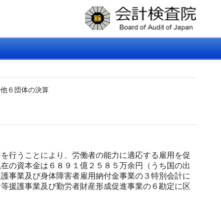
の他６団体の決算
を行うことにより、労働者の能力に適応する雇用を促
現在の資本金は６８９１億２５８５万余円（うち国の出
援護事業及び身体障害者雇用納付金事業の３特別会計に
者等援護事業及び勤労者財産形成促進事業の６勘定に区