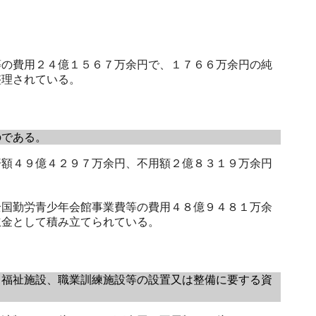
の費用２４億１５６７万余円で、１７６６万余円の純
整理されている。
のである。
額４９億４２９７万余円、不用額２億８３１９万余円
国勤労青少年会館事業費等の費用４８億９４８１万余
立金として積み立てられている。
福祉施設、職業訓練施設等の設置又は整備に要する資