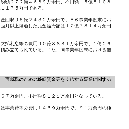
済額２７２億４６６９万余円、不用額１５億８１０８
億１１７５万円である。
金回収９５億２４８２万余円で、５６事業年度末にお
６箇月以上経過した元金延滞額は１２億７８１４万余円
支払利息等の費用９０億８８３１万余円で、１億２６
て積み立てられている。また、同事業年度末における借
、再就職のための移転資金等を支給する事業に関する
６７万余円、不用額８１２１万余円となっている。
護事業費等の費用１４６９万余円で、９１万余円の純
。