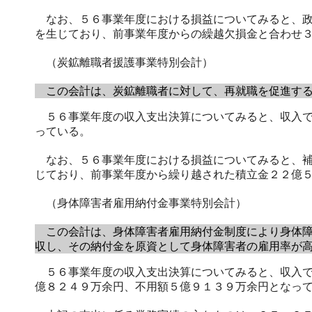
なお、５６事業年度における損益についてみると、政
を生じており、前事業年度からの繰越欠損金と合わせ
（炭鉱離職者援護事業特別会計）
この会計は、炭鉱離職者に対して、再就職を促進する
５６事業年度の収入支出決算についてみると、収入で
っている。
なお、５６事業年度における損益についてみると、補
じており、前事業年度から繰り越された積立金２２億
（身体障害者雇用納付金事業特別会計）
この会計は、身体障害者雇用納付金制度により身体障
収し、その納付金を原資として身体障害者の雇用率が
５６事業年度の収入支出決算についてみると、収入で
億８２４９万余円、不用額５億９１３９万余円となっ