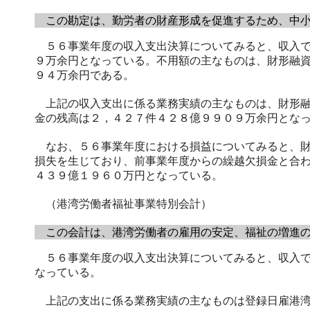
この勘定は、勤労者の財産形成を促進するため、中小
５６事業年度の収入支出決算についてみると、収入で
９万余円となっている。不用額の主なものは、財形融
９４万余円である。
上記の収入支出に係る業務実績の主なものは、財形融
金の残高は２，４２７件４２８億９９０９万余円とな
なお、５６事業年度における損益についてみると、財
損失を生じており、前事業年度からの繰越欠損金と合
４３９億１９６０万円となっている。
（港湾労働者福祉事業特別会計）
この会計は、港湾労働者の雇用の安定、福祉の増進の
５６事業年度の収入支出決算についてみると、収入で
なっている。
上記の支出に係る業務実績の主なものは登録日雇港湾