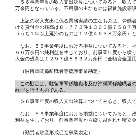
５６事業年度の収入支出決算についてみると、収入で
万余円となっている。不用額の主なものは福祉施設等
上記の収入支出に係る業務実績の主なものは、労働者
ける貸付金の残高は８，７７２件１３０３億７５８７
（うち１年以上延滞のものは１２億４６３８万余円）
なお、５６事業年度における損益についてみると、福
６６万余円の純利益を生じており、前事業年度から繰
入金の残高は１２９７億８６３２万余円（全額資金運
（駐留軍関係離職者等援護事業勘定）
この勘定は、駐留軍関係離職者及び沖縄関係離職者の
経理を行うものである。
５６事業年度の収入支出決算についてみると、収入で
なお、５６事業年度における損益についてみると、政
利益を生じており、前事業年度から繰り越された積立
（勤労者財産形成促進事業勘定）