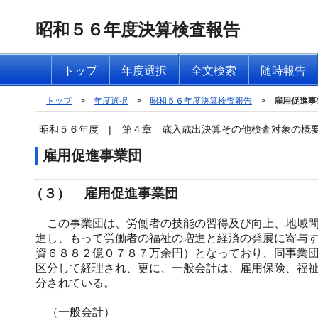
昭和５６年度決算検査報告
トップ
年度選択
全文検索
随時報告
トップ
>
年度選択
>
昭和５６年度決算検査報告
>
雇用促進事
昭和５６年度
|
第４章 歳入歳出決算その他検査対象の概
雇用促進事業団
（３） 雇用促進事業団
この事業団は、労働者の技能の習得及び向上、地域間
進し、もって労働者の福祉の増進と経済の発展に寄与
資６８８２億０７８７万余円）となっており、同事業
区分して経理され、更に、一般会計は、雇用保険、福
分されている。
（一般会計）