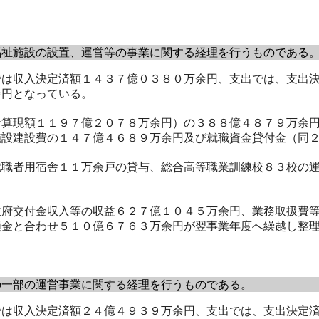
祉施設の設置、運営等の事業に関する経理を行うものである
は収入決定済額１４３７億０３８０万余円、支出では、支出決
余円となっている。
算現額１１９７億２０７８万余円）の３８８億４８７９万余円
施設建設費の１４７億４６８９万余円及び就職資金貸付金（同
職者用宿舎１１万余戸の貸与、総合高等職業訓練校８３校の運
府交付金収入等の収益６２７億１０４５万余円、業務取扱費等
損金と合わせ５１０億６７６３万余円が翌事業年度へ繰越し整
の一部の運営事業に関する経理を行うものである。
は収入決定済額２４億４９３９万余円、支出では、支出決定済