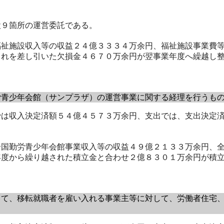
９箇所の運営委託である。
祉施設収入等の収益２４億３３３４万余円、福祉施設事業費等
これを差し引いた欠損金４６７０万余円が翌事業年度へ繰越し
青少年会館（サンプラザ）の運営事業に関する経理を行うも
は収入決定済額５４億４５７３万余円、支出では、支出決定済
国勤労青少年会館事業収入等の収益４９億２１３３万余円、全
年度から繰り越された積立金と合わせ２億８３０１万余円が積
て、移転就職者を雇い入れる事業主等に対して、労働者住宅、