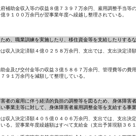
府補助金収入等の収益８億７３９７万余円、雇用調整手当等の
３億９１００万余円が翌事業年度へ繰越し整理されている。
ため、職業訓練を実施したり、移住資金等を支給したりするな
は収入決定済額４億０２５８万余円、支出では、支出決定済額
助金及び交付金等の収益３億５８６７万余円、管理費等の費用
５７９１万余円を減額して整理している。
害者の雇用に伴う経済的負担の調整等を図るため、身体障害者
高い事業主等に対して、身体障害者雇用調整金等を支給する事
は収入決定済額４０５億０４０６万余円、支出では、支出決定
ている。翌事業年度繰越額はすべて支給金（支出予算現額３６