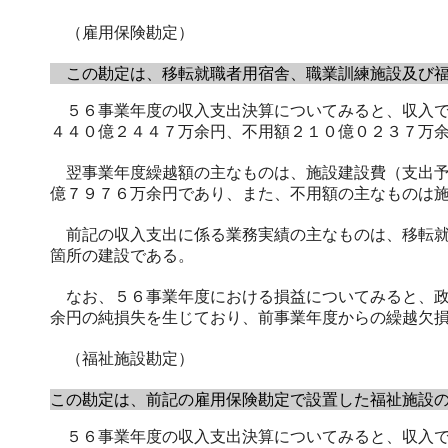
（雇用保険勘定）
この勘定は、移転就職者用宿舎、職業訓練施設及び福
５６事業年度の収入支出決算についてみると、収入で
４４０億２４４７万余円、不用額２１０億０２３７万
翌事業年度繰越額の主なものは、施設建設費（支出予
億７９７６万余円であり、また、不用額の主なものは
前記の収入支出に係る業務実績の主なものは、移転就
箇所の建設である。
なお、５６事業年度における損益についてみると、政
余円の純損失を生じており、前事業年度からの繰越欠
（福祉施設勘定）
この勘定は、前記の雇用保険勘定で設置した福祉施設
５６事業年度の収入支出決算についてみると、収入で