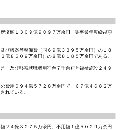
。
定済額１３０９億９０９７万余円、翌事業年度繰越額
及び機器等整備費（同６９億３３９５万余円）の１８
２２億８５０９万余円）の８億８１８５万余円である。
営、及び移転就職者用宿舎７千余戸と福祉施設２４９
の費用６９４億５７２８万余円で、６７億４６８２万
理されている。
額２４億３２７５万余円、不用額１億５０２９万余円