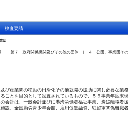
検査要請
業団
要
|
第７ 政府関係機関及びその他の団体
|
４ 公団、事業団そ
及び産業間の移動の円滑化その他就職の援助に関し必要な業務
することを目的として設置されているもので、５６事業年度末
団の会計は、一般会計並びに港湾労働者福祉事業、炭鉱離職者
祉施設、全国勤労青少年会館、雇用促進融資、駐留軍関係離職