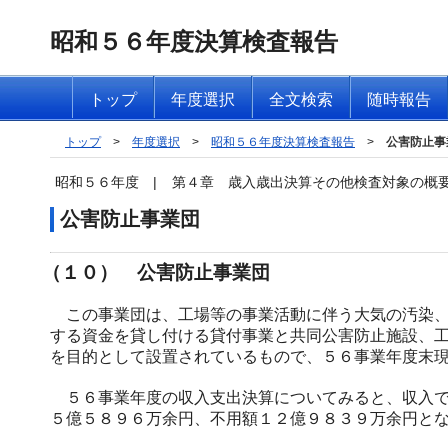
昭和５６年度決算検査報告
トップ
年度選択
全文検索
随時報告
トップ
>
年度選択
>
昭和５６年度決算検査報告
>
公害防止事
昭和５６年度
|
第４章 歳入歳出決算その他検査対象の概
公害防止事業団
（１０） 公害防止事業団
この事業団は、工場等の事業活動に伴う大気の汚染、
する資金を貸し付ける貸付事業と共同公害防止施設、
を目的として設置されているもので、５６事業年度末
５６事業年度の収入支出決算についてみると、収入で
５億５８９６万余円、不用額１２億９８３９万余円と