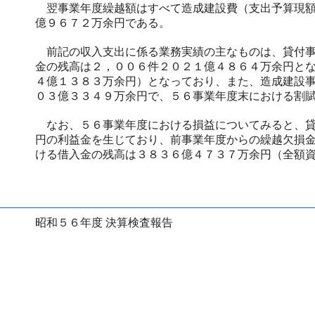
翌事業年度繰越額はすべて造成建設費（支出予算現額
億９６７２万余円である。
前記の収入支出に係る業務実績の主なものは、貸付事
金の残高は２，００６件２０２１億４８６４万余円と
４億１３８３万余円）となっており、また、造成建設
０３億３３４９万余円で、５６事業年度末における割
なお、５６事業年度における損益についてみると、貸
円の利益金を生じており、前事業年度からの繰越欠損
ける借入金の残高は３８３６億４７３７万余円（全額
昭和５６年度 決算検査報告