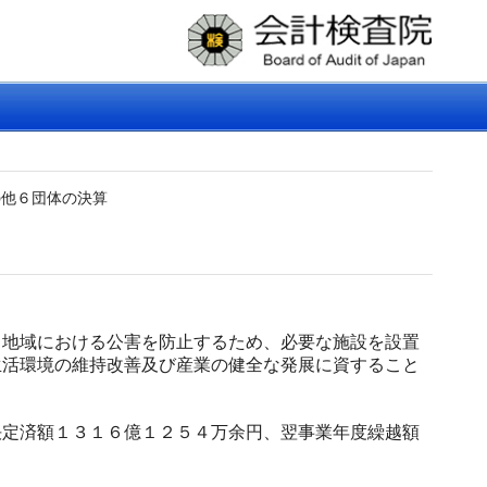
の他６団体の決算
地域における公害を防止するため、必要な施設を設置
生活環境の維持改善及び産業の健全な発展に資すること
定済額１３１６億１２５４万余円、翌事業年度繰越額