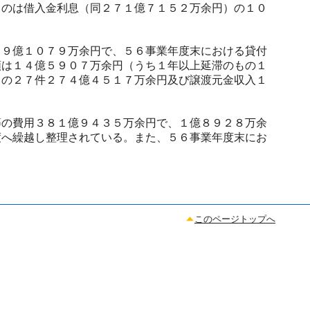
のは借入金利息（同２７１億７１５２万余円）の１０
９億１０７９万余円で、５６事業年度末における貸付
額は１４億５９０７万余円（うち１年以上延滞のもの１
もの２７件２７４億４５１７万余円及び譲渡元金収入１
の費用３８１億９４３５万余円で、１億８９２８万余
度へ繰越し整理されている。また、５６事業年度末にお
このページトップへ