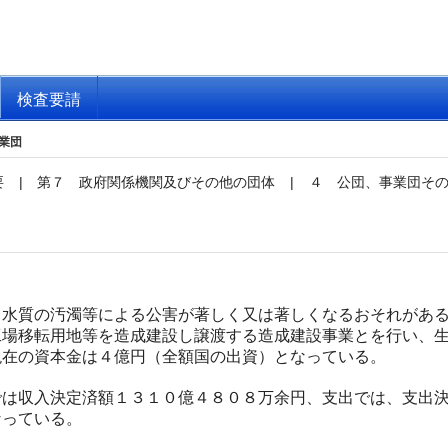
検査要請
業団
要
|
第７ 政府関係機関及びその他の団体
|
４ 公団、事業団そ
水質の汚濁等による公害が著しく又は著しくなるおそれがある
工場移転用地等を造成建設し譲渡する造成建設事業とを行い、
現在の資本金は４億円（全額国の出資）となっている。
は収入決定済額１３１０億４８０８万余円、支出では、支出決
なっている。