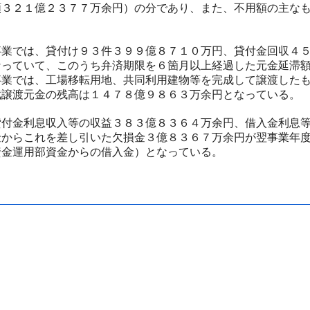
３２１億２３７７万余円）の分であり、また、不用額の主なも
業では、貸付け９３件３９９億８７１０万円、貸付金回収４５
なっていて、このうち弁済期限を６箇月以上経過した元金延滞
事業では、工場移転用地、共同利用建物等を完成して譲渡した
賦譲渡元金の残高は１４７８億９８６３万余円となっている。
付金利息収入等の収益３８３億８３６４万余円、借入金利息等
金からこれを差し引いた欠損金３億８３６７万余円が翌事業年
資金運用部資金からの借入金）となっている。