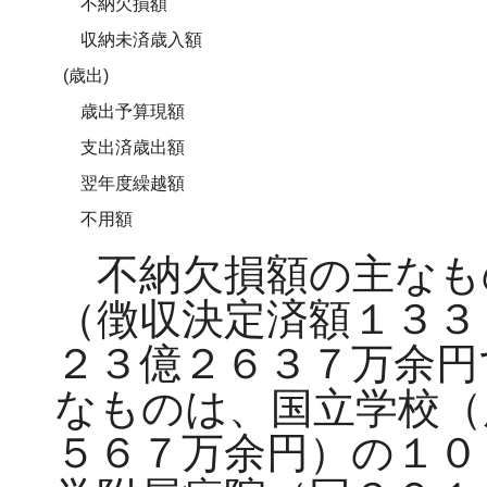
不納欠損額
収納未済歳入額
(歳出)
歳出予算現額
支出済歳出額
翌年度繰越額
不用額
不納欠損額の主なも
（徴収決定済額１３３
２３億２６３７万余円
なものは、国立学校（
５６７万余円）の１０