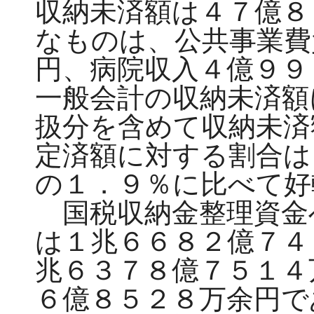
収納未済額は４７億８
なものは、公共事業費
円、病院収入４億９９
一般会計の収納未済額
扱分を含めて収納未済
定済額に対する割合は
の１．９％に比べて好
国税収納金整理資金
は１兆６６８２億７４
兆６３７８億７５１４
６億８５２８万余円で