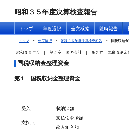
昭和３５年度決算検査報告
トップ
年度選択
全文検索
随時報告
トップ
>
年度選択
>
昭和３５年度決算検査報告
>
国税収納金
昭和３５年度
|
第２章 国の会計
|
第２節 国税収納金
国税収納金整理資金
第１ 国税収納金整理資金
受入
収納済額
支払命令済額
支払｛
歳入組入額