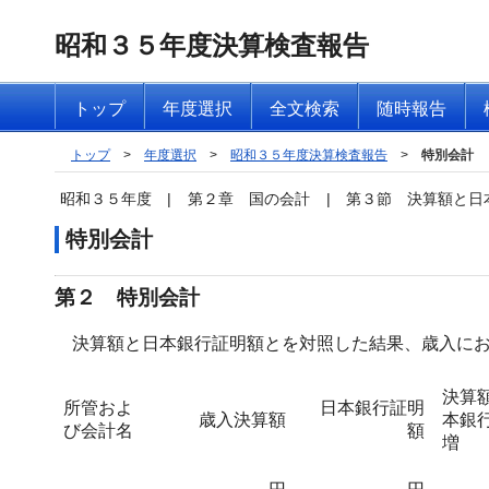
昭和３５年度決算検査報告
トップ
年度選択
全文検索
随時報告
トップ
>
年度選択
>
昭和３５年度決算検査報告
>
特別会計
昭和３５年度
|
第２章 国の会計
|
第３節 決算額と日
特別会計
第２ 特別会計
決算額と日本銀行証明額とを対照した結果、歳入にお
決算
所管およ
日本銀行証明
歳入決算額
本銀
び会計名
額
増