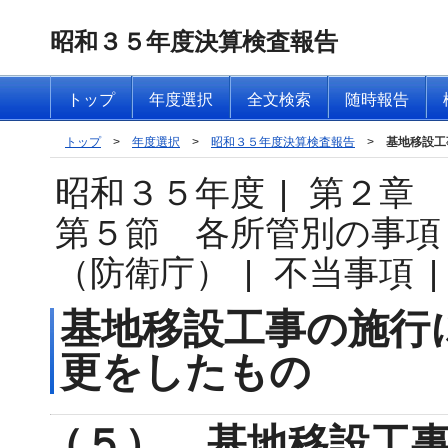
昭和３５年度決算検査報告
トップ
年度選択
全文検索
随時報告
トップ
>
年度選択
>
昭和３５年度決算検査報告
>
基地移設工
昭和３５年度
|
第２章
第５節 各所管別の事項
（防衛庁）
|
不当事項
|
基地移設工事の施行
更をしたもの
（５） 基地移設工