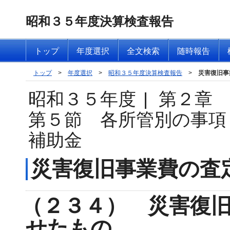
昭和３５年度決算検査報告
トップ
年度選択
全文検索
随時報告
トップ
>
年度選択
>
昭和３５年度決算検査報告
>
災害復旧事
昭和３５年度
|
第２章
第５節 各所管別の事項
補助金
災害復旧事業費の査
（２３４） 災害復
せたもの