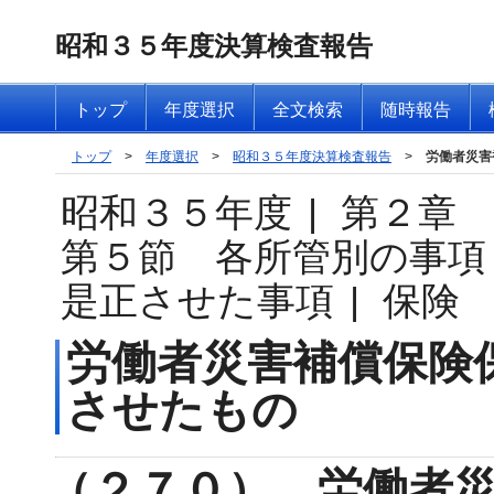
昭和３５年度決算検査報告
トップ
年度選択
全文検索
随時報告
トップ
>
年度選択
>
昭和３５年度決算検査報告
>
労働者災害
昭和３５年度
|
第２章
第５節 各所管別の事項
是正させた事項
|
保険
労働者災害補償保険
させたもの
（２７０） 労働者