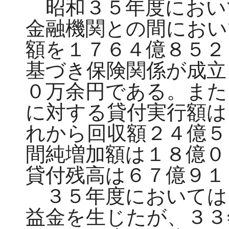
昭和３５年度におい
金融機関との間におい
額を１７６４億８５２
基づき保険関係が成立
０万余円である。また
に対する貸付実行額は
れから回収額２４億５
間純増加額は１８億０
貸付残高は６７億９１
３５年度においては
益金を生じたが、３３