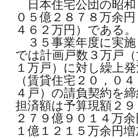
日本住宅公団の昭和
０５億２８７８万余円
４６２万円）である。
３５事業年度に実施
では計画戸数３万戸（
１万戸）に対し繰上発
（賃貸住宅２０，０４
４戸）の請負契約を締
担済額は予算現額２９
２７９億９０１４万余
１億１２１５万余円増