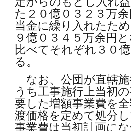
定からのもどし入れ益
た２０億０３２３万余
当金に繰り入れたため
９億０３４５万余円と
比べてそれぞれ３０億
る。
なお、公団が直轄施
うち工事施行上当初の
要した増額事業費を全
渡価格を定めて処分し
事業費は当初計画にな