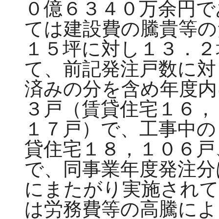
０億６３４０万余円で
ては建設費の騰貴等の
１５坪に対し１３．２
て、前記発注戸数に対
済みの分を含め年度内
３戸（賃貸住宅１６，
１７戸）で、工事中の
貸住宅１８，１０６戸
で、同事業年度発注分
にまたがり実施されて
は労務費等の高騰によ