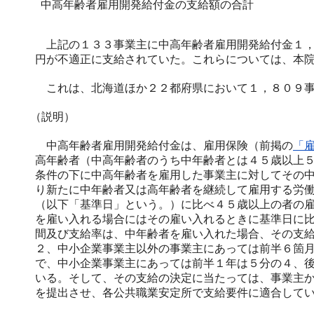
中高年齢者雇用開発給付金の支給額の合計
上記の１３３事業主に中高年齢者雇用開発給付金１，
円が不適正に支給されていた。これらについては、本
これは、北海道ほか２２都府県において１，８０９事
（説明）
中高年齢者雇用開発給付金は、雇用保険（前掲の
「
高年齢者（中高年齢者のうち中年齢者とは４５歳以上
条件の下に中高年齢者を雇用した事業主に対してその
り新たに中年齢者又は高年齢者を継続して雇用する労
（以下「基準日」という。）に比べ４５歳以上の者の
を雇い入れる場合にはその雇い入れるときに基準日に
間及び支給率は、中年齢者を雇い入れた場合、その支
２、中小企業事業主以外の事業主にあっては前半６箇
で、中小企業事業主にあっては前半１年は５分の４、
いる。そして、その支給の決定に当たっては、事業主
を提出させ、各公共職業安定所で支給要件に適合して