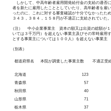
しかして、中高年齢者雇用開発給付金の支給の適否に
者を新たに雇用したこととしていたり、高年齢者を雇
ったのに、これに対する審査確認が十分でなかったた
３４３，３８４，１５８円が不適正に支給されていた
（注）
中小企業事業主 資本の額又は出資の総額が１
いては３千万円）を超えない事業主及びその常時雇用
とする事業主については１００人）を超えない事業主
（別表）
都道府県名
本院が調査した事業主数
不適正受
北海道
123
青森県
57
秋田県
40
山形県
71
栃木県
37