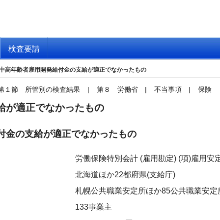
検査要請
中高年齢者雇用開発給付金の支給が適正でなかったもの
第１節 所管別の検査結果
|
第８ 労働省
|
不当事項
|
保険
給が適正でなかったもの
付金の支給が適正でなかったもの
労働保険特別会計 (雇用勘定) (項)雇用
北海道ほか22都府県(支給庁)
札幌公共職業安定所ほか85公共職業安定所
133事業主