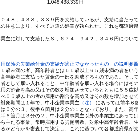
1,048,438,339円
０４８，４３８，３３９円を支給しているが、支給に当たって
院の注意により、すべて返還の処置が執られた。これを都道府
業主に対して支給した８，６７４，９４２，３４６円について
雇用保険の失業給付金の支給が適正でなかったもの」の説明参
５５歳未満の者、高年齢者とは５５歳以上６５歳未満の者をい
中高年齢者に支払った賃金の一部を助成するものである。そし
働者として雇い入れること、中年齢者を雇い入れる場合にはそ
雇用の割合を高め又はその数を増加させているとともに５５歳
比べ５５歳以上の者の雇用の割合を高め又はその数を増加させ
給対象期間は１年で、中小企業事業主
（注）
にあっては前半６
月は５分の３、後半６箇月は２分の１となっており、また、高
後半６箇月は３分の２、中小企業事業主以外の事業主にあって
から主たる事業、常時雇用する労働者数、対象中高年齢者名、
いるかどうかを審査して決定し、これに基づいて各都道府県が