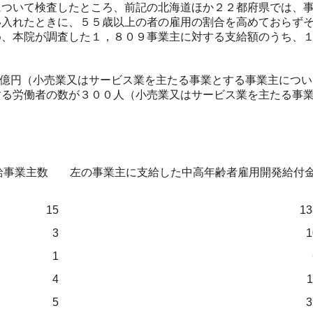
ついて検査したところ、前記の北海道ほか２２都府県では、事
い入れたときに、５５歳以上の者の雇用の割合を高めておらず
め、本院が調査した１，８０９事業主に対する支給額のうち、
。
億円（小売業又はサービス業を主たる事業とする事業主につい
する労働者の数が３００人（小売業又はサービス業を主たる事
給事業主数
左の事業主に支給した中高年齢者雇用開発給付
15
13
3
1
1
4
1
5
3