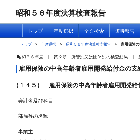
昭和５６年度決算検査報告
トップ
年度選択
全文検索
随時報告
トップ
>
年度選択
>
昭和５６年度決算検査報告
>
雇用保険の
昭和５６年度
|
第２章 所管別又は団体別の検査結果
|
雇用保険の中高年齢者雇用開発給付金の支
（１４５） 雇用保険の中高年齢者雇用開発給
会計名及び科目
部局等の名称
事業主