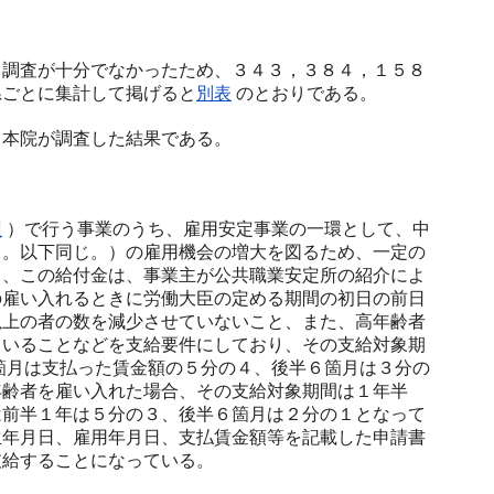
調査が十分でなかったため、３４３，３８４，１５８
県ごとに集計して掲げると
別表
のとおりである。
本院が調査した結果である。
照
）で行う事業のうち、雇用安定事業の一環として、中
う。以下同じ。）の雇用機会の増大を図るため、一定の
て、この給付金は、事業主が公共職業安定所の紹介によ
の雇い入れるときに労働大臣の定める期間の初日の前日
以上の者の数を減少させていないこと、また、高年齢者
ていることなどを支給要件にしており、その支給対象期
箇月は支払った賃金額の５分の４、後半６箇月は３分の
年齢者を雇い入れた場合、その支給対象期間は１年半
は前半１年は５分の３、後半６箇月は２分の１となって
生年月日、雇用年月日、支払賃金額等を記載した申請書
支給することになっている。