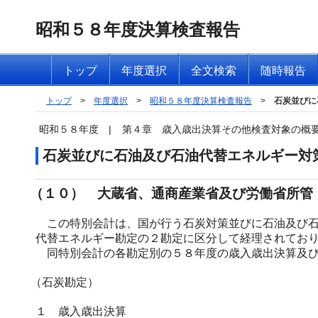
昭和５８年度決算検査報告
トップ
年度選択
全文検索
随時報告
トップ
>
年度選択
>
昭和５８年度決算検査報告
>
石炭並びに
昭和５８年度
|
第４章 歳入歳出決算その他検査対象の概
石炭並びに石油及び石油代替エネルギー対
（１０） 大蔵省、通商産業省及び労働省所管
この特別会計は、国が行う石炭対策並びに石油及び石
代替エネルギー勘定の２勘定に区分して経理されてお
同特別会計の各勘定別の５８年度の歳入歳出決算及び
（石炭勘定）
１ 歳入歳出決算