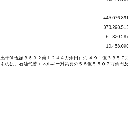
445,076,89
373,298,51
61,320,28
10,458,09
出予算現額３６９２億１２４４万余円）の ４９１億３３５７
なものは、石油代替エネルギー対策費の５８億５５０７万余円