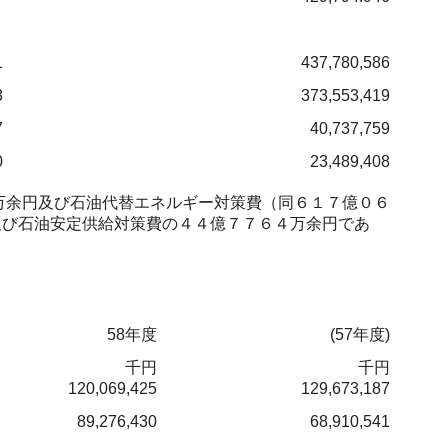
1
437,780,586
3
373,553,419
7
40,737,759
0
23,489,408
万余円及び石油代替エネルギー対策費（同６１７億０６
及び石油安定供給対策費の４４億７７６４万余円であ
58年度
(57年度)
千円
千円
120,069,425
129,673,187
89,276,430
68,910,541