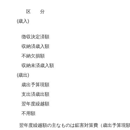
区 分
(歳入)
徴収決定済額
収納済歳入額
不納欠損額
収納未済歳入額
(歳出)
歳出予算現額
支出済歳出額
翌年度繰越額
不用額
翌年度繰越額の主なものは鉱害対策費（歳出予算現額