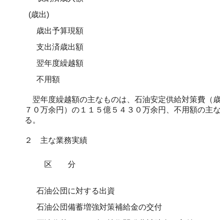
(歳出)
歳出予算現額
支出済歳出額
翌年度繰越額
不用額
翌年度繰越額の主なものは、石油安定供給対策費（歳
７０万余円）の１１５億５４３０万余円、不用額の主
る。
２ 主な業務実績
区 分
石油公団に対する出資
石油公団備蓄増強対策補給金の交付