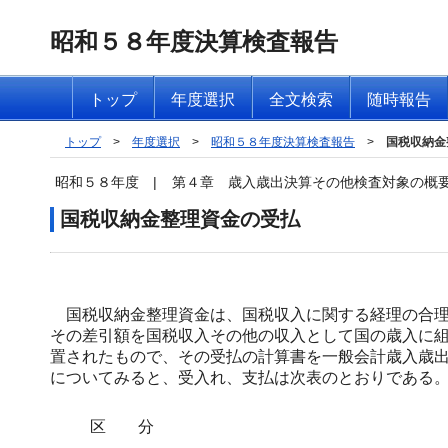
昭和５８年度決算検査報告
トップ
年度選択
全文検索
随時報告
トップ
>
年度選択
>
昭和５８年度決算検査報告
>
国税収納金
昭和５８年度
|
第４章 歳入歳出決算その他検査対象の概
国税収納金整理資金の受払
国税収納金整理資金は、国税収入に関する経理の合理
その差引額を国税収入その他の収入として国の歳入に
置されたもので、その受払の計算書を一般会計歳入歳
についてみると、受入れ、支払は次表のとおりである
区 分