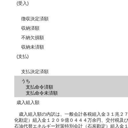
(受入)
徴収決定済額
収納済額
不納欠損額
収納未済額
(支払)
支払決定済額
うち
支払命令済額
支払命令未済額
歳入組入額
歳入組入額の内訳は、一般会計各税組入金３１兆２７
化勘定）組入金１２０９億０４４４万余円、交付税及
石油代替エネルギー対策特別会計（石炭勘定）組入金