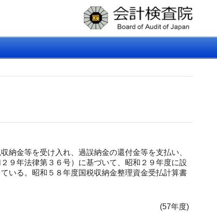
収納金等を受け入れ、過誤納金の還付金等を支払い、
和２９年法律第３６号）に基づいて、昭和２９年度に設
っている。昭和５８年度国税収納金整理資金受払計算書
(57年度)