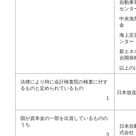
自動車
セン
中央漁
金
海上災
ンター
新エネ
合開発
以上の
法律により特に会計検査院の検査に付す
るものと定められているもの
日本放
1
国が資本金の一部を出資しているものの
うち
日本自
式会社
3