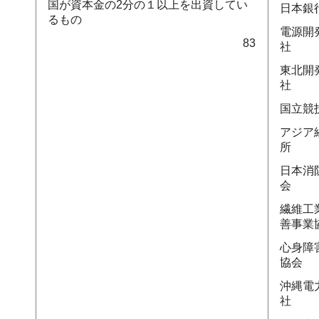
国が資本金の2分の１以上を出資してい
日本銀
るもの
電源開
83
社
東北開
社
国立競
アジア
所
日本消
会
繊維工
善事業
心身障
協会
沖縄電
社