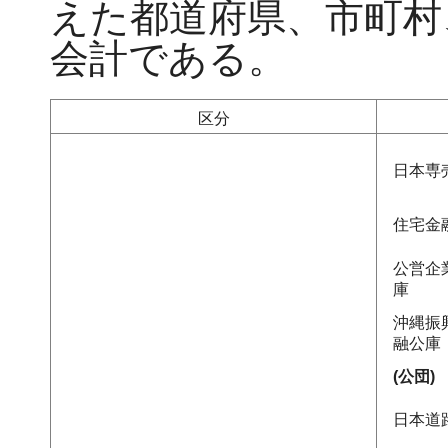
えた都道府県、市町村
会計である。
区分
日本専
住宅金
公営企
庫
沖縄振
融公庫
(公団)
日本道