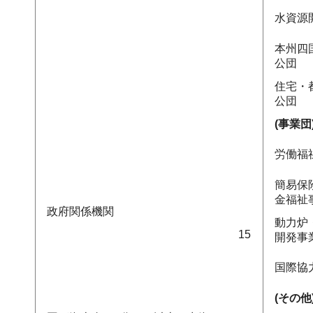
水資源
本州四
公団
住宅・
公団
(事業団
労働福
簡易保
金福祉
政府関係機関
動力炉
15
開発事
国際協
(その他