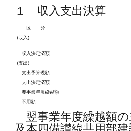
１ 収入支出決算
区 分
(収入)
収入決定済額
(支出)
支出予算現額
支出決定済額
翌事業年度繰越額
不用額
翌事業年度繰越額の
及本四備讃線共用部建