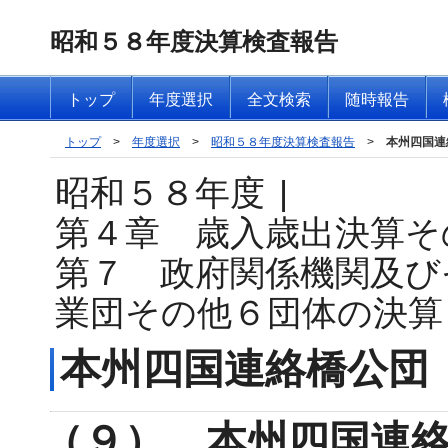
昭和５８年度決算検査報告
トップ
年度選択
全文検索
随時報告
トップ
>
年度選択
>
昭和５８年度決算検査報告
>
本州四国連
昭和５８年度
|
第４章 歳入歳出決算そ
第７ 政府関係機関及び
業団その他６団体の決算
本州四国連絡橋公団
（９） 本州四国連