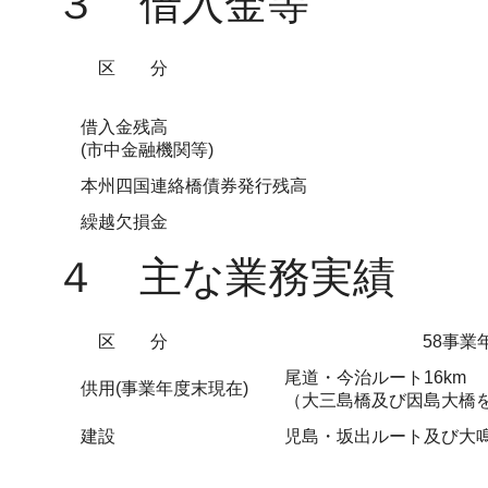
３ 借入金等
区 分
借入金残高
(市中金融機関等)
本州四国連絡橋債券発行残高
繰越欠損金
４ 主な業務実績
区 分
58事業
尾道・今治ルート16km
供用(事業年度末現在)
（大三島橋及び因島大橋
建設
児島・坂出ルート及び大