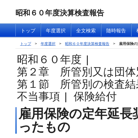
昭和６０年度決算検査報告
トップ
年度選択
全文検索
随時報告
トップ
>
年度選択
>
昭和６０年度決算検査報告
>
雇用保険の
昭和６０年度
|
第２章 所管別又は団体
第１節 所管別の検査結
不当事項
|
保険給付
雇用保険の定年延長
ったもの