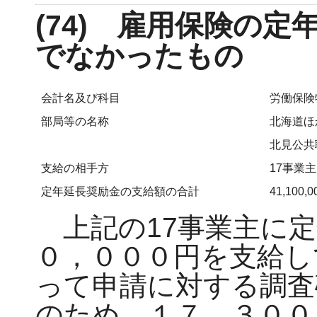
(74) 雇用保険の
でなかったもの
会計名及び科目
労働保険
部局等の名称
北海道ほ
北見公共
支給の相手方
17事業主
定年延長奨励金の支給額の合計
41,100,
上記の17事業主に定
０，０００円を支給し
って申請に対する調査
のため、１７，３００