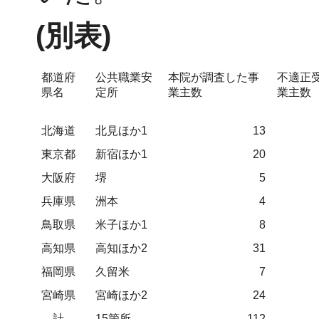
(別表)
都道府
公共職業安
本院が調査した事
不適正
県名
定所
業主数
業主数
北海道
北見ほか1
13
東京都
新宿ほか1
20
大阪府
堺
5
兵庫県
洲本
4
鳥取県
米子ほか1
8
高知県
高知ほか2
31
福岡県
久留米
7
宮崎県
宮崎ほか2
24
計
15箇所
112