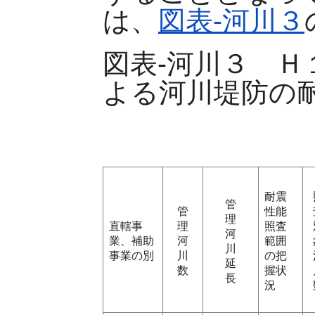
は、
図表-河川３
図表-河川３ Ｈ
よる河川堤防の
耐震
管
管
性能
理
直轄事
理
照査
河
業、補助
河
範囲
川
事業の別
川
の把
延
数
握状
長
況