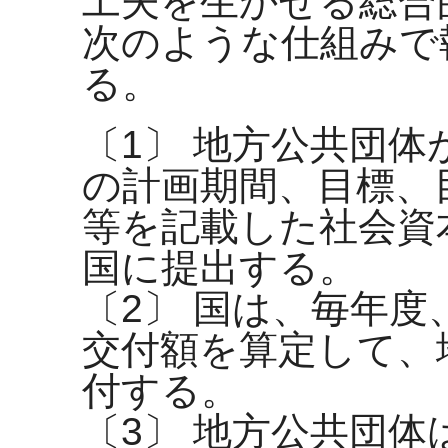
工夫を生かせる総合
次のような仕組みで
る。
〔1〕 地方公共団
の計画期間、目標、
等を記載した社会資
国に提出する。
〔2〕 国は、毎年
交付額を算定して、
付する。
〔3〕 地方公共団