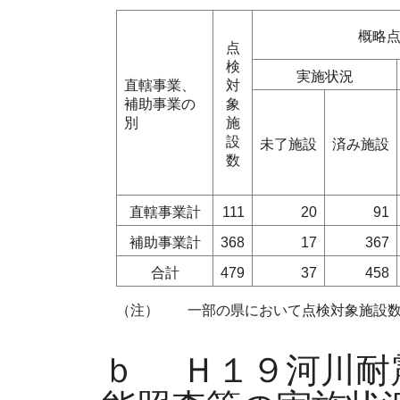
概略
点
検
実施状況
直轄事業、
対
補助事業の
象
別
施
設
未了施設
済み施設
数
直轄事業計
111
20
91
補助事業計
368
17
367
合計
479
37
458
（注）
一部の県において点検対象施設数
ｂ
Ｈ１９河川耐震