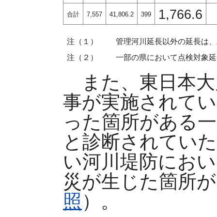
1,766.6
合計
7,557
41,806.2
399
注（１）
管理河川延長以外の延長は、
注（２）
一部の県において点検対象延
また、東日本大
事が実施されてい
った箇所がある一
と診断されていた
い河川堤防におい
災が生じた箇所が
照
）。