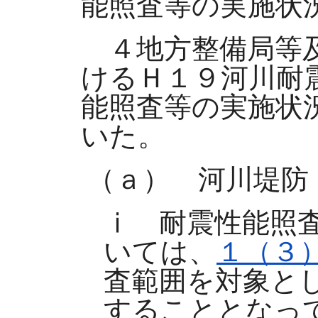
能照査等の実施状
４地方整備局等及
けるＨ１９河川耐
能照査等の実施状
いた。
（ａ） 河川堤防
ⅰ 耐震性能照
いては、
１（３
査範囲を対象と
することとなっ