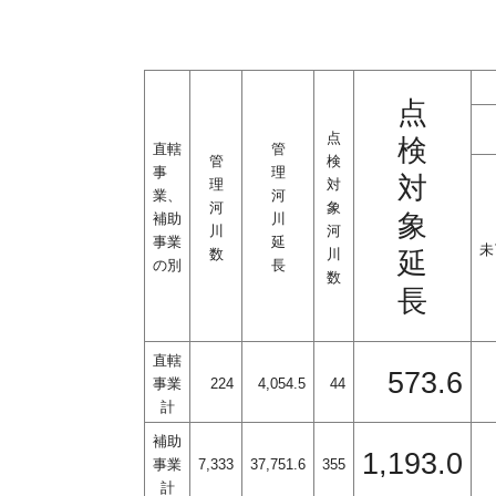
点
点
検
直轄
管
管
検
事
理
対
理
対
業、
河
河
象
象
補助
川
川
河
事業
延
未
数
川
延
の別
長
数
長
直轄
573.6
事業
224
4,054.5
44
計
補助
1,193.0
事業
7,333
37,751.6
355
計