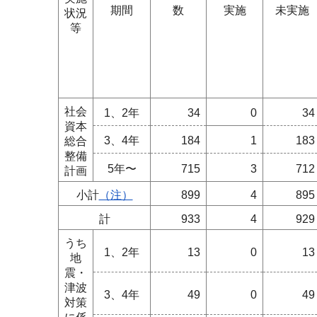
期間
数
実施
未実施
状況
等
社会
1、2年
34
0
34
資本
3、4年
184
1
183
総合
整備
5年〜
715
3
712
計画
小計
（注）
899
4
895
計
933
4
929
うち
1、2年
13
0
13
地
震・
津波
3、4年
49
0
49
対策