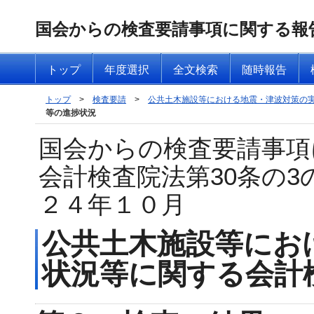
国会からの検査要請事項に関する報
トップ
年度選択
全文検索
随時報告
トップ
>
検査要請
>
公共土木施設等における地震・津波対策の
等の進捗状況
国会からの検査要請事項
会計検査院法第30条の
２４年１０月
公共土木施設等にお
状況等に関する会計