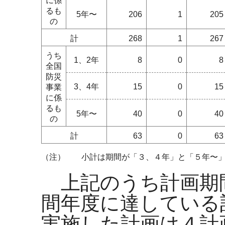
に係
るも
5年〜
206
1
205
の
計
268
1
267
うち
1、2年
8
0
8
全国
防災
3、4年
15
0
15
事業
に係
るも
5年〜
40
0
40
の
計
63
0
63
（注）
小計は期間が「３、４年」と「５年〜」
上記のうち計画期
間年度に達している
実施した計画は４計