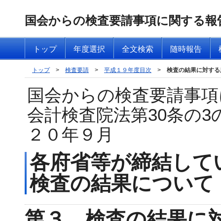
国会からの検査要請事項に関する報
トップ
年度選択
全文検索
随時報告
トップ
>
検査要請
>
平成１９年度目次
>
検査の結果に対する
国会からの検査要請事項
会計検査院法第30条の
２０年９月
各府省等が締結して
検査の結果について
第３ 検査の結果に