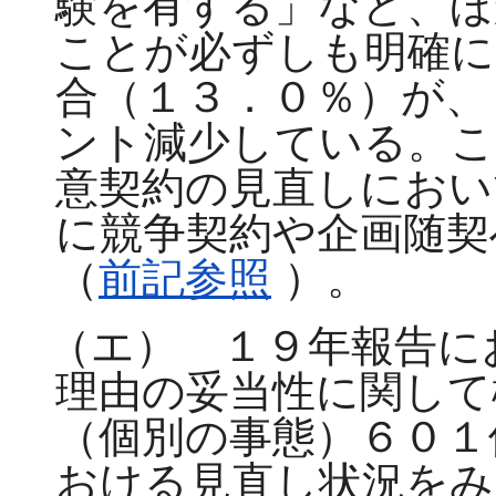
験を有する」など、ほ
ことが必ずしも明確に
合（１３．０％）が、
ント減少している。こ
意契約の見直しにおい
に競争契約や企画随契
（
前記参照
）。
（エ） １９年報告に
理由の妥当性に関して
（個別の事態）６０１
おける見直し状況をみ