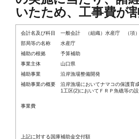
いたため、工事費が
会計名及び科目
一般会計 （組織）水産庁 （項
部局等の名称
水産庁
補助の根拠
予算補助
事業主体
山口県
補助事業
沿岸漁場整備開発
補助事業の概要
沿岸漁場においてナマコの保護育成
1工区(2)においてＦＲＰ魚礁等
事業費
上記に対する国庫補助金交付額