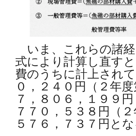
いま、これらの諸経
式により計算し直すと
費のうちに計上されて
０，２４０円（２年度
７，８０６，１９９円
７７０，５３８円（２
５７６，７３７円とな