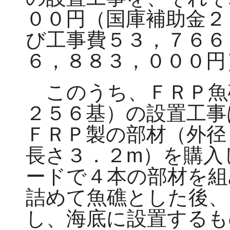
００円（国庫補助金２
び工事費５３，７６６
６，８８３，０００円
このうち、ＦＲＰ魚
２５６基）の設置工事
ＦＲＰ製の部材（外径
長さ３．２m）を購入
ードで４本の部材を組
詰めて魚礁とした後、
し、海底に設置するも