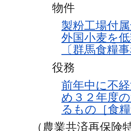
物件
製粉工場付属
外国小麦を低
〔群馬食糧事
役務
前年中に不経
め３２年度の
るもの［食糧
（農業共済再保険