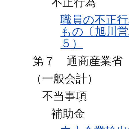
不正行為
職員の不正行
もの〔旭川営
５）
第７ 通商産業省
（一般会計）
不当事項
補助金