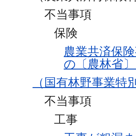
不当事項
保険
農業共済保険
の〔農林省〕
（国有林野事業特
不当事項
工事