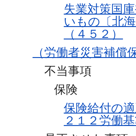
失業対策国庫
いもの〔北海
（４５２）
（労働者災害補償
不当事項
保険
保険給付の適
２１２労働基