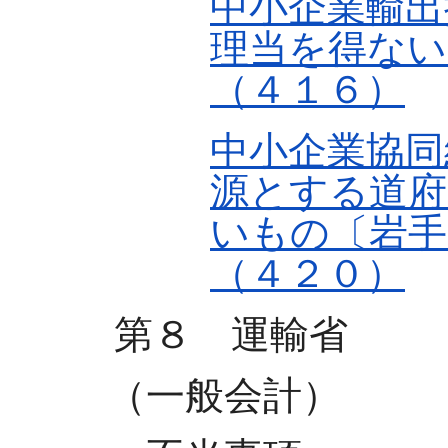
中小企業輸出
理当を得ない
（４１６）
中小企業協同
源とする道府
いもの〔岩手
（４２０）
第８ 運輸省
（一般会計）