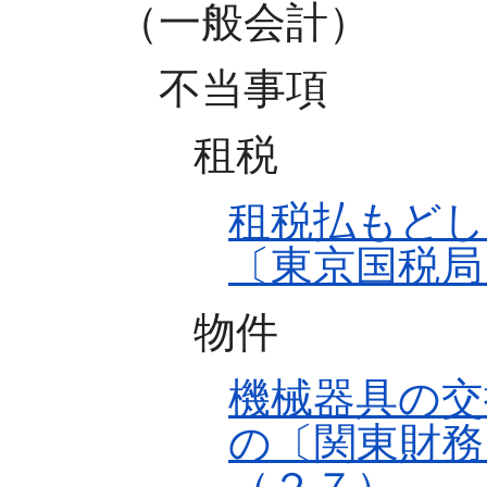
（一般会計）
不当事項
租税
租税払もどし
〔東京国税局
物件
機械器具の交
の〔関東財務