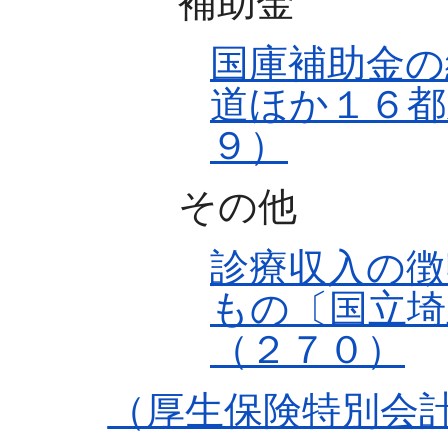
補助金
国庫補助金の
道ほか１６都
９）
その他
診療収入の徴
もの〔国立埼
（２７０）
（厚生保険特別会