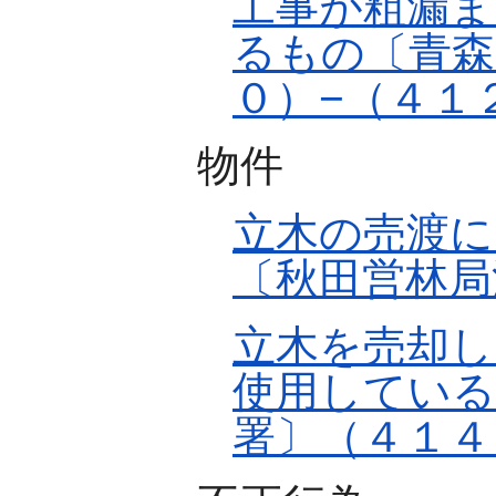
工事が粗漏ま
るもの〔青森
０）−（４１
物件
立木の売渡に
〔秋田営林局
立木を売却し
使用している
署〕（４１４