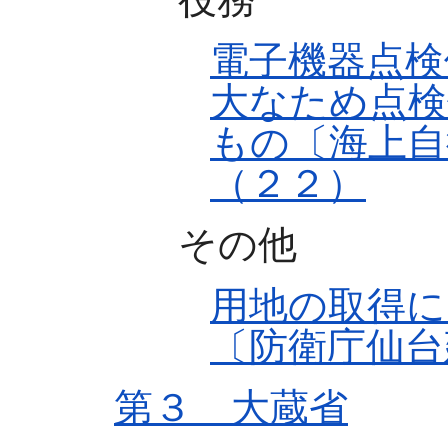
電子機器点検
大なため点検
もの〔海上自
（２２）
その他
用地の取得に
〔防衛庁仙台
第３ 大蔵省