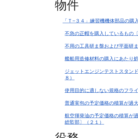
物件
「Ｔ−３４」練習機機体部品の購
不急の正帽を購入しているもの
不用の工具研ま盤および平面研
艦船用造修材料の購入にあたり
ジェットエンジンテストスタン
８）
使用目的に適しない規格のフラ
普通実包の予定価格の積算が過
航空揮発油の予定価格の積算が
総監部〕（２１）
役務