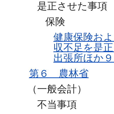
是正させた事項
保険
健康保険およ
収不足を是正
出張所ほか９
第６ 農林省
（一般会計）
不当事項