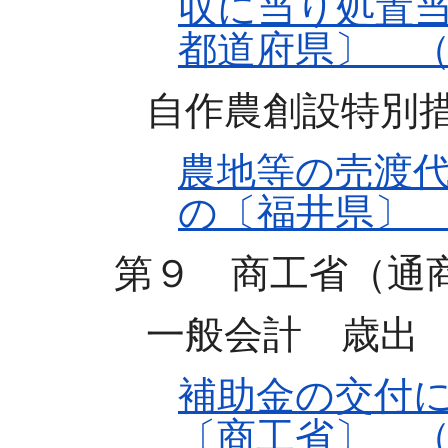
収に当り処置
都道府県〕 
自作農創設特別
農地等の売渡
の〔福井県〕
第９ 商工省（通
一般会計 歳出
補助金の交付
〔商工省〕 