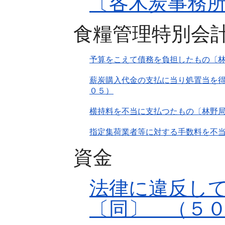
〔各木炭事務
食糧管理特別会
予算をこえて債務を負担したもの〔
薪炭購入代金の支払に当り処置当を得
０５）
横持料を不当に支払つたもの〔林野
指定集荷業者等に対する手数料を不
資金
法律に違反し
〔同〕 （５