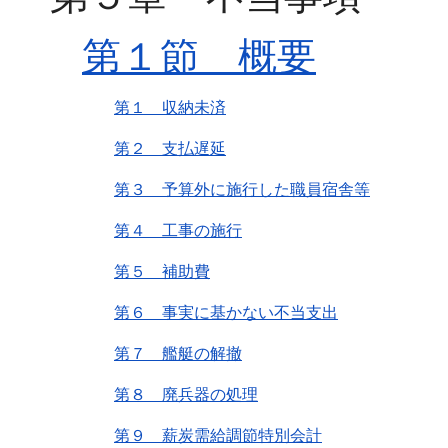
第１節 概要
第１ 収納未済
第２ 支払遅延
第３ 予算外に施行した職員宿舎等
第４ 工事の施行
第５ 補助費
第６ 事実に基かない不当支出
第７ 艦艇の解撤
第８ 廃兵器の処理
第９ 薪炭需給調節特別会計