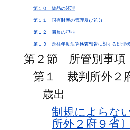
第１０ 物品の経理
第１１ 国有財産の管理及び処分
第１２ 職員の犯罪
第１３ 既往年度決算検査報告に対する処理
第２節 所管別事項
第１ 裁判所外２
歳出
制規によらな
所外２府９省