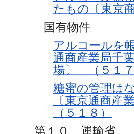
たもの〔東京
国有物件
アルコールを
通商産業局千
場〕 （５１
糖蜜の管理は
〔東京通商産
（５１８）
第１０ 運輸省