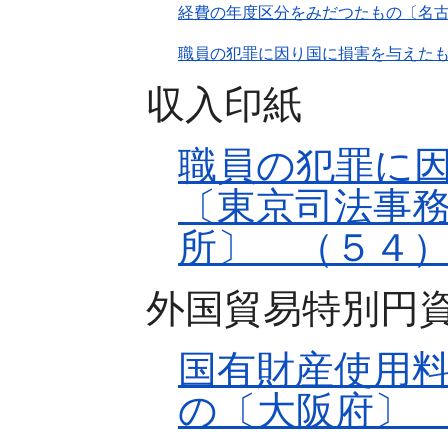
経費の年度区分をみだつたもの〔名古
職員の犯罪に因り国に損害を与えた
収入印紙
職員の犯罪に
〔東京司法事
所〕 （５４）
外国貿易特別円
国有財産使用
の〔大阪府〕