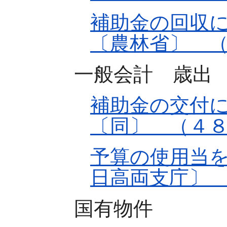
補助金の回収
〔農林省〕 
一般会計 歳出
補助金の交付
〔同〕 （４
予算の使用当
日高両支庁〕
国有物件