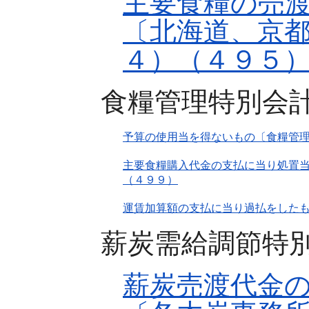
主要食糧の売
〔北海道、京
４）（４９５
食糧管理特別会計
予算の使用当を得ないもの〔食糧管
主要食糧購入代金の支払に当り処置当
（４９９）
運賃加算額の支払に当り過払をした
薪炭需給調節特
薪炭売渡代金