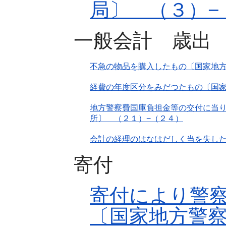
局〕 （３）−
一般会計 歳出
不急の物品を購入したもの〔国家地
経費の年度区分をみだつたもの〔国家
地方警察費国庫負担金等の交付に当
所〕 （２１）−（２４）
会計の経理のはなはだしく当を失し
寄付
寄付により警
〔国家地方警